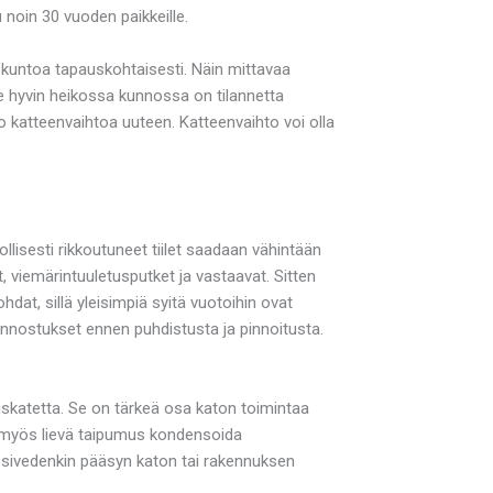
u noin 30 vuoden paikkeille.
 kuntoa tapauskohtaisesti. Näin mittavaa
kate hyvin heikossa kunnossa on tilannetta
jo katteenvaihtoa uuteen. Katteenvaihto voi olla
dollisesti rikkoutuneet tiilet saadaan vähintään
t, viemärintuuletusputket ja vastaavat. Sitten
kohdat, sillä yleisimpiä syitä vuotoihin ovat
kunnostukset ennen puhdistusta ja pinnoitusta.
aluskatetta. Se on tärkeä osa katon toimintaa
 on myös lievä taipumus kondensoida
nssivedenkin pääsyn katon tai rakennuksen