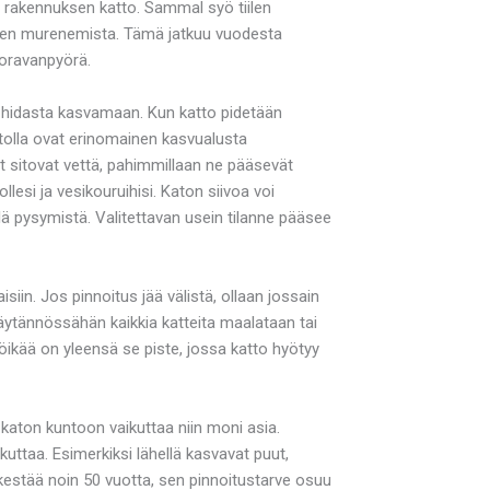
 rakennuksen katto. Sammal syö tiilen
tiilen murenemista. Tämä jatkuu vuodesta
 oravanpyörä.
o hidasta kasvamaan. Kun katto pidetään
tolla ovat erinomainen kasvualusta
t sitovat vettä, pahimmillaan ne pääsevät
lesi ja vesikouruihisi. Katon siivoa voi
lä pysymistä. Valitettavan usein tilanne pääsee
iin. Jos pinnoitus jää välistä, ollaan jossain
Käytännössähän kaikkia katteita maalataan tai
töikää on yleensä se piste, jossa katto hyötyy
lä katon kuntoon vaikuttaa niin moni asia.
kuttaa. Esimerkiksi lähellä kasvavat puut,
o kestää noin 50 vuotta, sen pinnoitustarve osuu