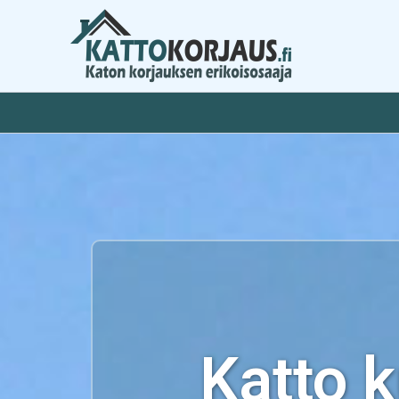
Siirry
sisältöön
Katto 