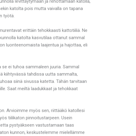
unnolla levittäytymään ja rehottamaan katolla,
ekin katolta pois mutta vaivalla on tapana
n työtä.
entavat erittäin tehokkaasti kattotiiliä. Ne
ä kunnolla katolta kasvutilaa ottanut sammal
 on luonteenomaista laajentua ja hajottaa, eli
tta se ei tuhoa sammaleen juuria. Sammal
hä kiihtyvässä tahdissa uutta sammalta,
uhoaa siinä sivussa katetta. Tähän tarvitaan
ille. Saat meiltä laadukkaat ja tehokkaat
n. Arvioimme myös sen, riittääkö katollesi
 tiilikaton pinnoitustarpeen. Usein
noitetta pystyäkseen vastustamaan taas
mme katon kunnon, keskustelemme mielellämme