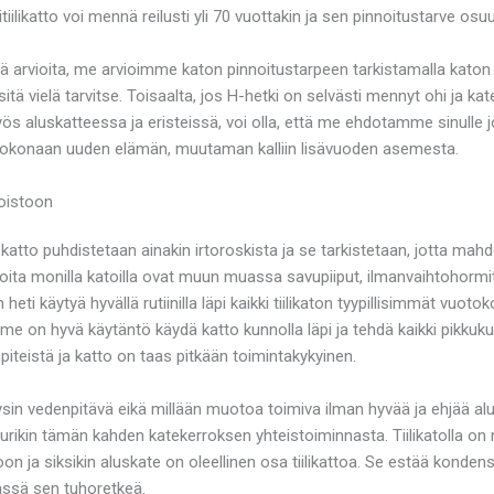
iilikatto voi mennä reilusti yli 70 vuottakin ja sen pinnoitustarve osu
ä arvioita, me arvioimme katon pinnoitustarpeen tarkistamalla katon
 sitä vielä tarvitse. Toisaalta, jos H-hetki on selvästi mennyt ohi ja 
yös aluskatteessa ja eristeissä, voi olla, että me ehdotamme sinulle 
 kokonaan uuden elämän, muutaman kalliin lisävuoden asemesta.
oistoon
ttä katto puhdistetaan ainakin irtoroskista ja se tarkistetaan, jotta mah
, joita monilla katoilla ovat muun muassa savupiiput, ilmanvaihtohormi
n heti käytyä hyvällä rutiinilla läpi kaikki tiilikaton tyypillisimmät vuoto
tämme on hyvä käytäntö käydä katto kunnolla läpi ja tehdä kaikki pikku
iteistä ja katto on taas pitkään toimintakykyinen.
le täysin vedenpitävä eikä millään muotoa toimiva ilman hyvää ja ehjää 
y juurikin tämän kahden katekerroksen yhteistoiminnasta. Tiilikatolla
n ja siksikin aluskate on oleellinen osa tiilikattoa. Se estää konde
ässä sen tuhoretkeä.