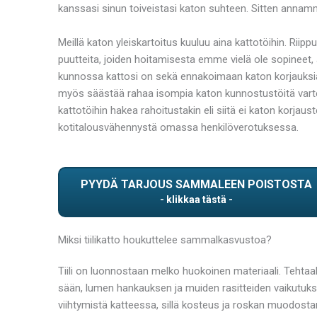
kanssasi sinun toiveistasi katon suhteen. Sitten anna
Meillä katon yleiskartoitus kuuluu aina kattotöihin. Riip
puutteita, joiden hoitamisesta emme vielä ole sopineet
kunnossa kattosi on sekä ennakoimaan katon korjauksia. 
myös säästää rahaa isompia katon kunnostustöitä varten
kattotöihin hakea rahoitustakin eli siitä ei katon korjaust
kotitalousvähennystä omassa henkilöverotuksessa.
PYYDÄ TARJOUS SAMMALEEN POISTOSTA
Miksi tiilikatto houkuttelee sammalkasvustoa?
Tiili on luonnostaan melko huokoinen materiaali. Tehtaall
sään, lumen hankauksen ja muiden rasitteiden vaikutukse
viihtymistä katteessa, sillä kosteus ja roskan muodost