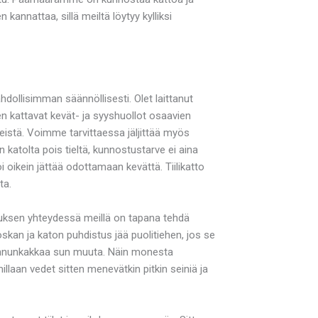
annattaa, sillä meiltä löytyy kylliksi
dollisimman säännöllisesti. Olet laittanut
en kattavat kevät- ja syyshuollot osaavien
eistä. Voimme tarvittaessa jäljittää myös
katolta pois tieltä, kunnostustarve ei aina
oi oikein jättää odottamaan kevättä. Tiilikatto
ta.
istuksen yhteydessä meillä on tapana tehdä
skan ja katon puhdistus jää puolitiehen, jos se
, linnunkakkaa sun muuta. Näin monesta
llaan vedet sitten menevätkin pitkin seiniä ja