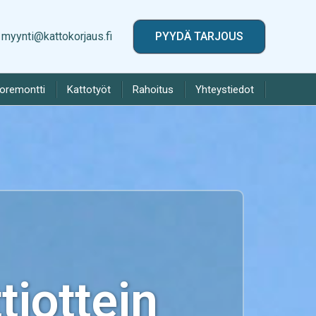
myynti@kattokorjaus.fi
PYYDÄ TARJOUS
toremontti
Kattotyöt
Rahoitus
Yhteystiedot
iottein