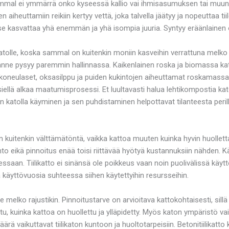
Sammal ei ymmärrä onko kyseessä kallio vai ihmisasumuksen tai muun
 aiheuttamiin reikiin kertyy vettä, joka talvella jäätyy ja nopeuttaa 
a se kasvattaa yhä enemmän ja yhä isompia juuria. Syntyy eräänlainen
katolle, koska sammal on kuitenkin moniin kasveihin verrattuna melk
ilanne pysyy paremmin hallinnassa. Kaikenlainen roska ja biomassa ka
akoneulaset, oksasilppu ja puiden kukintojen aiheuttamat roskamassa
ellä alkaa maatumisprosessi. Et luultavasti halua lehtikompostia katol
n katolla käyminen ja sen puhdistaminen helpottavat tilanteesta peril
kuitenkin välttämätöntä, vaikka kattoa muuten kuinka hyvin huollettais
to eikä pinnoitus enää toisi riittävää hyötyä kustannuksiin nähden. 
essaan. Tiilikatto ei sinänsä ole poikkeus vaan noin puolivälissä käyt
 käyttövuosia suhteessa siihen käytettyihin resursseihin.
elle melko rajustikin. Pinnoitustarve on arvioitava kattokohtaisesti, sil
tu, kuinka kattoa on huollettu ja ylläpidetty. Myös katon ympäristö vai
rä vaikuttavat tiilikaton kuntoon ja huoltotarpeisiin. Betonitiilikatt