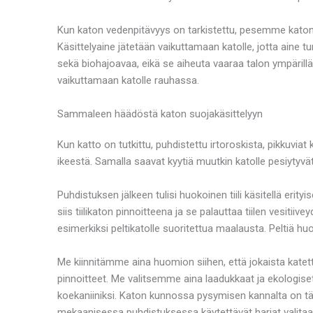
Kun katon vedenpitävyys on tarkistettu, pesemme katon t
Käsittelyaine jätetään vaikuttamaan katolle, jotta ain
sekä biohajoavaa, eikä se aiheuta vaaraa talon ympärillä 
vaikuttamaan katolle rauhassa.
Sammaleen häädöstä katon suojakäsittelyyn
Kun katto on tutkittu, puhdistettu irtoroskista, pikku
ikeestä. Samalla saavat kyytiä muutkin katolle pesiytyvät
Puhdistuksen jälkeen tulisi huokoinen tiili käsitellä erityi
siis tiilikaton pinnoitteena ja se palauttaa tiilen vesit
esimerkiksi peltikatolle suoritettua maalausta. Peltiä huok
Me kiinnitämme aina huomion siihen, että jokaista katetta k
pinnoitteet. Me valitsemme aina laadukkaat ja ekologise
koekaniiniksi. Katon kunnossa pysymisen kannalta on tärk
mekaanisessa puhdistuksessa käytettävät harjat valita