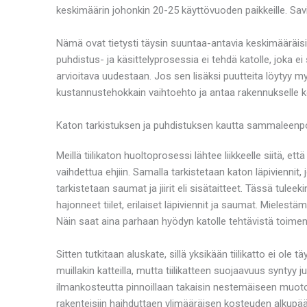
keskimäärin johonkin 20-25 käyttövuoden paikkeille. Savit
Nämä ovat tietysti täysin suuntaa-antavia keskimääräisi
puhdistus- ja käsittelyprosessia ei tehdä katolle, joka ei
arvioitava uudestaan. Jos sen lisäksi puutteita löytyy m
kustannustehokkain vaihtoehto ja antaa rakennukselle
Katon tarkistuksen ja puhdistuksen kautta sammaleenp
Meillä tiilikaton huoltoprosessi lähtee liikkeelle siitä, e
vaihdettua ehjiin. Samalla tarkistetaan katon läpiviennit
tarkistetaan saumat ja jiirit eli sisätaitteet. Tässä tuleeki
hajonneet tiilet, erilaiset läpiviennit ja saumat. Mieles
Näin saat aina parhaan hyödyn katolle tehtävistä toimenp
Sitten tutkitaan aluskate, sillä yksikään tiilikatto ei o
muillakin katteilla, mutta tiilikatteen suojaavuus synty
ilmankosteutta pinnoillaan takaisin nestemäiseen muotoo
rakenteisiin haihduttaen ylimääräisen kosteuden alkupä