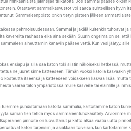
tua minkäänlaista jalansijaa tiilikatolta. Jos sammal pääsee oikein k
ikonstein. Orastavat sammalkasvustot voi saada suhteellisen hyvin its
maantunut. Sammaleenpoisto onkin tietyn pisteen jälkeen ammattilaiste
aikessa pehmoisuudessaan. Sammal ja jäkälä kuitenkin tuhoavat ja mur
näiltä kavereilta rauhassa eikä aina sekään. Suurin ongelma on se, ett
la sammaleen aiheuttamiin kanaviin pääsee vettä. Kun vesi jäätyy, sille
kas ensiapu ja sillä saa katon toki siistin näköiseksi hetkessä, mu
tettua ne juuret sinne katteeseen. Tämän vuoksi katolla kasvaakin y
too kosteutta itseensä ja katteeseen voidakseen kasvaa lisää, mutta t
euta vaaraa talon ympäristössä muille kasveille tai eläimille ja ihmis
kun tulemme puhdistamaan katolta sammalia, kartoitamme katon kunno
syytä saman tien tehdä myös sammaleentuhokäsittely. Arvioimme myös
alkuperäinen pinnoite on luovuttanut ja katto alkaa vaatia uutta pin
t perustuvat katon tarpeisiin ja asiakkaan toiveisiin, kun kartoita