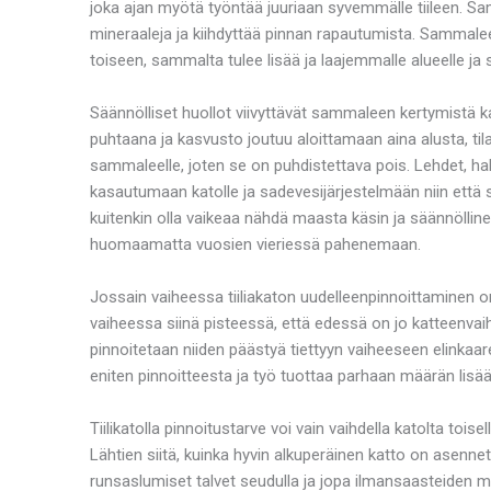
joka ajan myötä työntää juuriaan syvemmälle tiileen. 
mineraaleja ja kiihdyttää pinnan rapautumista. Sammaleen
toiseen, sammalta tulee lisää ja laajemmalle alueelle j
Säännölliset huollot viivyttävät sammaleen kertymistä 
puhtaana ja kasvusto joutuu aloittamaan aina alusta, t
sammaleelle, joten se on puhdistettava pois. Lehdet, h
kasautumaan katolle ja sadevesijärjestelmään niin että si
kuitenkin olla vaikeaa nähdä maasta käsin ja säännölline
huomaamatta vuosien vieriessä pahenemaan.
Jossain vaiheessa tiiliakaton uudelleenpinnoittaminen on 
vaiheessa siinä pisteessä, että edessä on jo katteenvaih
pinnoitetaan niiden päästyä tiettyyn vaiheeseen elinkaar
eniten pinnoitteesta ja työ tuottaa parhaan määrän lisää
Tiilikatolla pinnoitustarve voi vain vaihdella katolta tois
Lähtien siitä, kuinka hyvin alkuperäinen katto on asennet
runsaslumiset talvet seudulla ja jopa ilmansaasteiden mää