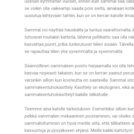
useisiin kymmeniin vuosiin, ennen kuin sammal saa vallat
se voikin olla vaikeampi saada pois sieltä, ainakaan kot
uusiutua kiihtyvään tahtiin, kun se on kerran katolle il
Sammal voi näyttää hauskalta ja tuntua vaarattomalta, k
tuhoavat muitakin katteita, lähinnä peltikatto saa olla 
kasvattaa juuret, jotka tunkeutuvat tiilien sisään. Talvel
se rapauttaa tiilen yhä syvemmältä ja syvemmältä.
Säännöllinen sammaleen poisto harjaamalla voi olla teho
kasvaa nopeasti takaisin, kun se on kerran saanut perus
varsinkin silloin kun kosteutta on saatavilla. Sammal si
sammaleentuhokäsittely. Käsittely on ekologinen, eikä aih
sammaleentuhokäsittelyt kaikille tiilikatoille.
Teemme aina katolle tarkistuksen. Esimerkiksi silloin 
pelkkä sammalien mekaaninen poistaminen, vai olisiko 
sammaloituminen on hyvä merkki siitä, että tiilikatteen 
kasvustoja ja pysyäkseen ehjänä. Meillä kaikki kattotyö