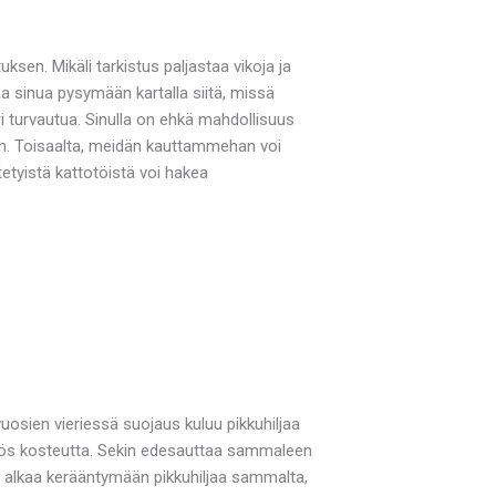
ksen. Mikäli tarkistus paljastaa vikoja ja
 sinua pysymään kartalla siitä, missä
i turvautua. Sinulla on ehkä mahdollisuus
in. Toisaalta, meidän kauttammehan voi
etetyistä kattotöistä voi hakea
vuosien vieriessä suojaus kuluu pikkuhiljaa
 myös kosteutta. Sekin edesauttaa sammaleen
n alkaa kerääntymään pikkuhiljaa sammalta,