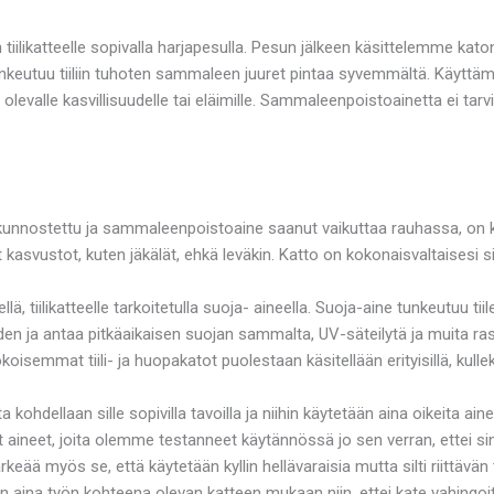
iilikatteelle sopivalla harjapesulla. Pesun jälkeen käsittelemme kat
e tunkeutuu tiiliin tuhoten sammaleen juuret pintaa syvemmältä. Kä
olevalle kasvillisuudelle tai eläimille. Sammaleenpoistoainetta ei tarv
viat kunnostettu ja sammaleenpoistoaine saanut vaikuttaa rauhassa, o
 kasvustot, kuten jäkälät, ehkä leväkin. Katto on kokonaisvaltaisesi si
sellä, tiilikatteelle tarkoitetulla suoja- aineella. Suoja-aine tunkeutuu t
iiveyden ja antaa pitkäaikaisen suojan sammalta, UV-säteilytä ja muita 
oisemmat tiili- ja huopakatot puolestaan käsitellään erityisillä, kulleki
ohdellaan sille sopivilla tavoilla ja niihin käytetään aina oikeita aine
t aineet, joita olemme testanneet käytännössä jo sen verran, ettei s
eää myös se, että käytetään kyllin hellävaraisia mutta silti riittävä
an aina työn kohteena olevan katteen mukaan niin, ettei kate vahin