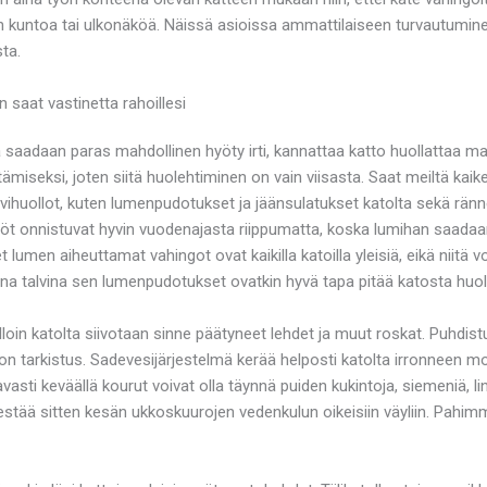
kuntoa tai ulkonäköä. Näissä asioissa ammattilaiseen turvautuminen k
ta.
in saat vastinetta rahoillesi
 saadaan paras mahdollinen hyöty irti, kannattaa katto huollattaa mah
miseksi, joten siitä huolehtiminen on vain viisasta. Saat meiltä kaik
ihuollot, kuten lumenpudotukset ja jäänsulatukset katolta sekä ränn
yöt onnistuvat hyvin vuodenajasta riippumatta, koska lumihan saadaan 
 lumen aiheuttamat vahingot ovat kaikilla katoilla yleisiä, eikä niitä v
ina talvina sen lumenpudotukset ovatkin hyvä tapa pitää katosta huol
olloin katolta siivotaan sinne päätyneet lehdet ja muut roskat. Puhd
n tarkistus. Sadevesijärjestelmä kerää helposti katolta irronneen mo
avasti keväällä kourut voivat olla täynnä puiden kukintoja, siemeniä
stää sitten kesän ukkoskuurojen vedenkulun oikeisiin väyliin. Pahimmi