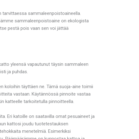
on tarvittaessa sammaleenpoistoaineella.
yttämämme sammaleenpoistoaine on ekologista
itse pestä pois vaan sen voi jättää
n katto yleensä vapautunut täysin sammaleen
isti ja puhdas.
iilen koloihin täyttäen ne. Tämä suoja-aine toimii
rasitteita vastaan. Käytännössä pinnoite vastaa
n katteelle tarkoitetulla pinnoitteella.
ita. Eri katoille on saatavilla omat pesuaineet ja
inun kattosi joudu tuotetestauksen
n tehokkaita menetelmiä. Esimerkiksi
goitu. Päämäärämme on kunnostaa kattoa ja