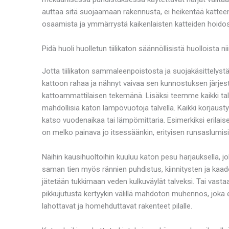
auttaa sitä suojaamaan rakennusta, ei heikentää katteen 
osaamista ja ymmärrystä kaikenlaisten katteiden hoidos
Pidä huoli huolletun tiilikaton säännöllisistä huolloista ni
Jotta tiilikaton sammaleenpoistosta ja suojakäsittelystä
kattoon rahaa ja nähnyt vaivaa sen kunnostuksen järjestä
kattoammattilaisen tekemänä. Lisäksi teemme kaikki talv
mahdollisia katon lämpövuotoja talvella. Kaikki korjaust
katso vuodenaikaa tai lämpömittaria. Esimerkiksi erilaiset
on melko painava jo itsessäänkin, erityisen runsaslumis
Näihin kausihuoltoihin kuuluu katon pesu harjauksella, j
saman tien myös rännien puhdistus, kiinnitysten ja kaado
jätetään tukkimaan veden kulkuväylät talveksi. Tai vasta
pikkujutusta kertyykin välillä mahdoton muhennos, joka e
lahottavat ja homehduttavat rakenteet pilalle.