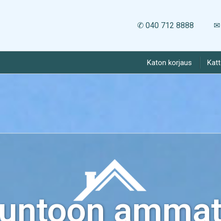
✆ 040 712 8888
✉ 
Katon korjaus
Kat
kuntoon ammatt