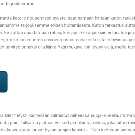
mme tarjouksemme.
pumatta katolle nousemisen syystä, saat samaan hintaan katon tarkistu
, annamme tarjouksemme töiden hoitamisesta. Katon tarkastus auttaa
Se auttaa säästämään rahaa, kun paniikkikorjauksiin ei tarvitse juur
, koska tarkistusten ansioista osaat ennakoida niitä jo hyvissä ajo
en tarvitse onneksi olla kiinni. Yksi mukava lisä löytyy vielä, meillä te
a tiilet tietysti käsitellään valmistusvaiheessa suoja-aineella, mutta 
sta pois. Tiilikaton pintaan voi kertyä erilaista roskaa, joka sitoo
ama kasvualusta luovat hyvän pohjan kasvulle. Tiilen karheaan pintaa