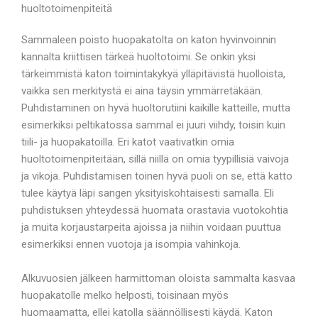
huoltotoimenpiteitä
Sammaleen poisto huopakatolta on katon hyvinvoinnin
kannalta kriittisen tärkeä huoltotoimi. Se onkin yksi
tärkeimmistä katon toimintakykyä ylläpitävistä huolloista,
vaikka sen merkitystä ei aina täysin ymmärretäkään.
Puhdistaminen on hyvä huoltorutiini kaikille katteille, mutta
esimerkiksi peltikatossa sammal ei juuri viihdy, toisin kuin
tiili- ja huopakatoilla. Eri katot vaativatkin omia
huoltotoimenpiteitään, sillä niillä on omia tyypillisiä vaivoja
ja vikoja. Puhdistamisen toinen hyvä puoli on se, että katto
tulee käytyä läpi sangen yksityiskohtaisesti samalla. Eli
puhdistuksen yhteydessä huomata orastavia vuotokohtia
ja muita korjaustarpeita ajoissa ja niihin voidaan puuttua
esimerkiksi ennen vuotoja ja isompia vahinkoja.
Alkuvuosien jälkeen harmittoman oloista sammalta kasvaa
huopakatolle melko helposti, toisinaan myös
huomaamatta, ellei katolla säännöllisesti käydä. Katon