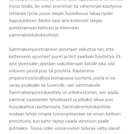
myös telalla. Se onkin enemmän tai vähemmän käsityönä
tehtävää työtä, jossa tekijän huolellisuus takaa hyvän
lopputuloksen. Meiltä saat aina kokeneet tekijän
puhdistamaan kattoasi ja tekemään
sammaleentuhokäsittelyt.
Sammaleenpoistoaineen annetaan vaikuttaa niin, että
katteeseen uponneet juuret ja itiöt saadaan hävitettyä. Eli
aine yleensäkin jätetään vaikuttamaan katolle eikä sitä
erikseen pestä pois tai poisteta. Käytämme
ympäristöystävällisiä biohajoavia tuotteita, joista ei ole
varaa asukkaille tai luonnolle, vain sammaleelle.
Sammaleenpoistokäsittely on pitkäkestoinen, sen avulla
sammal saadaankin tehokkaasti ja pitkäksi aikaa pois
huopakattoa rasittamasta. Sammaleentuhokäsittely
voidaan tehdä omana toimenpiteenään tai ennen katteen
pinnoitusta, kun katto täytyy saada viimeisen päälle
puhtaaksi. Tässä onkin ensiarvoisen tärkeää valita oikeat