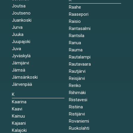
Joutsa
Raahe
Joutseno
Raasepori
Juankoski
Raisio
Jurva
Rantasalmi
Juuka
Rantsila
Juupajoki
Ranua
Juva
Rauma
Jyväskylä
Rautalampi
Jämijärvi
Rautavaara
Jämsä
Rautjärvi
Jämsänkoski
Reisjärvi
Järvenpää
Renko
Riihimäki
K
Riistavesi
Kaarina
Ristiina
Kaavi
Ristijärvi
Kainuu
Rovaniemi
Kajaani
Ruokolahti
Kalajoki