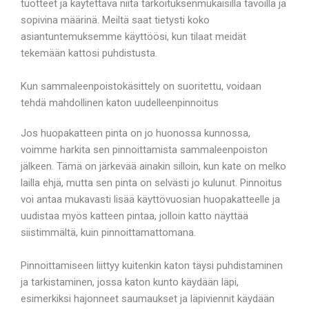
tuotteet ja käytettävä niitä tarkoituksenmukaisilla tavoilla ja
sopivina määrinä. Meiltä saat tietysti koko
asiantuntemuksemme käyttöösi, kun tilaat meidät
tekemään kattosi puhdistusta.
Kun sammaleenpoistokäsittely on suoritettu, voidaan
tehdä mahdollinen katon uudelleenpinnoitus
Jos huopakatteen pinta on jo huonossa kunnossa,
voimme harkita sen pinnoittamista sammaleenpoiston
jälkeen. Tämä on järkevää ainakin silloin, kun kate on melko
lailla ehjä, mutta sen pinta on selvästi jo kulunut. Pinnoitus
voi antaa mukavasti lisää käyttövuosian huopakatteelle ja
uudistaa myös katteen pintaa, jolloin katto näyttää
siistimmältä, kuin pinnoittamattomana.
Pinnoittamiseen liittyy kuitenkin katon täysi puhdistaminen
ja tarkistaminen, jossa katon kunto käydään läpi,
esimerkiksi hajonneet saumaukset ja läpiviennit käydään