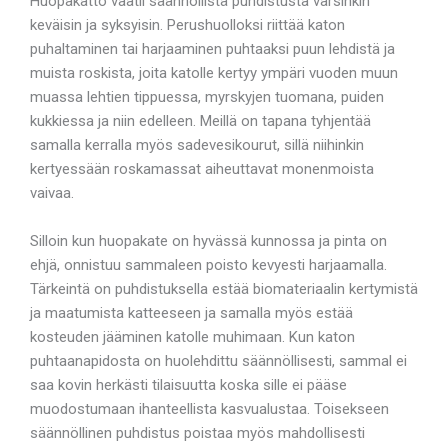
Huopakatto vaatii säännöllistä puhdistusta varsinkin
keväisin ja syksyisin. Perushuolloksi riittää katon
puhaltaminen tai harjaaminen puhtaaksi puun lehdistä ja
muista roskista, joita katolle kertyy ympäri vuoden muun
muassa lehtien tippuessa, myrskyjen tuomana, puiden
kukkiessa ja niin edelleen. Meillä on tapana tyhjentää
samalla kerralla myös sadevesikourut, sillä niihinkin
kertyessään roskamassat aiheuttavat monenmoista
vaivaa.
Silloin kun huopakate on hyvässä kunnossa ja pinta on
ehjä, onnistuu sammaleen poisto kevyesti harjaamalla.
Tärkeintä on puhdistuksella estää biomateriaalin kertymistä
ja maatumista katteeseen ja samalla myös estää
kosteuden jääminen katolle muhimaan. Kun katon
puhtaanapidosta on huolehdittu säännöllisesti, sammal ei
saa kovin herkästi tilaisuutta koska sille ei pääse
muodostumaan ihanteellista kasvualustaa. Toisekseen
säännöllinen puhdistus poistaa myös mahdollisesti