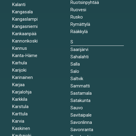
Ruotsinpyhtää
Kalanti
Ruovesi
Kangasala
Rusko
Kangaslampi
Rymättylä
Kangasniemi
Rääkkylä
Kankaanpää
Kannonkoski
S
Kannus
Saarijärvi
Kanta-Häme
Sahalahti
Karhula
Salla
Karijoki
Salo
Karinainen
Saltvik
Karjaa
Sammatti
Karjalohja
Sastamala
Karkkila
Satakunta
Karstula
Sauvo
Karttula
Savitaipale
Karvia
Savonlinna
Kaskinen
Savonranta
Kauhajoki