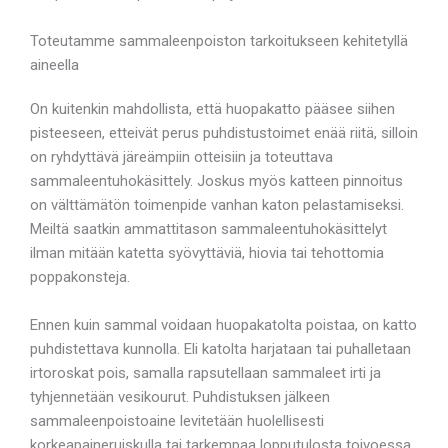
Toteutamme sammaleenpoiston tarkoitukseen kehitetyllä
aineella
On kuitenkin mahdollista, että huopakatto pääsee siihen
pisteeseen, etteivät perus puhdistustoimet enää riitä, silloin
on ryhdyttävä järeämpiin otteisiin ja toteuttava
sammaleentuhokäsittely. Joskus myös katteen pinnoitus
on välttämätön toimenpide vanhan katon pelastamiseksi.
Meiltä saatkin ammattitason sammaleentuhokäsittelyt
ilman mitään katetta syövyttäviä, hiovia tai tehottomia
poppakonsteja.
Ennen kuin sammal voidaan huopakatolta poistaa, on katto
puhdistettava kunnolla. Eli katolta harjataan tai puhalletaan
irtoroskat pois, samalla rapsutellaan sammaleet irti ja
tyhjennetään vesikourut. Puhdistuksen jälkeen
sammaleenpoistoaine levitetään huolellisesti
korkeapaineruiskulla tai tarkempaa lopputulosta toivoessa