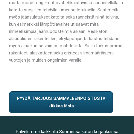
mutta monet ongelmat ovat ehkäistävissä suunnitellulla ja
katetta suojellen tehdyllä lumenpudotuksella. Saat meiltä
myös jäänsulatukset katolta sekä ränneistä niinä talvina,
kun esimerkiksi lämpötilavaihtelut saavat mitä
ihmeellisimpiä jäämuodostelmia aikaan. Vesikaton
alapuolisten rakenteiden, eli yläpohjan tarkastus tehdään
myös aina kun se vain on mahdollista. Siellä tarkastamme
rakenteet, aluskatteen sekä eristeet silmämääräisesti
vuotojen ja muiden ongelmien varalle.
PYYDÄ TARJOUS SAMMALEENPOISTOSTA
Palvelemme kaikkialla Suomessa katon korjauksissa