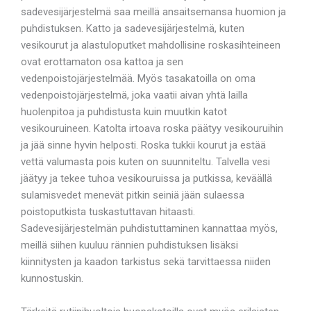
sadevesijärjestelmä saa meillä ansaitsemansa huomion ja
puhdistuksen. Katto ja sadevesijärjestelmä, kuten
vesikourut ja alastuloputket mahdollisine roskasihteineen
ovat erottamaton osa kattoa ja sen
vedenpoistojärjestelmää. Myös tasakatoilla on oma
vedenpoistojärjestelmä, joka vaatii aivan yhtä lailla
huolenpitoa ja puhdistusta kuin muutkin katot
vesikouruineen. Katolta irtoava roska päätyy vesikouruihin
ja jää sinne hyvin helposti. Roska tukkii kourut ja estää
vettä valumasta pois kuten on suunniteltu. Talvella vesi
jäätyy ja tekee tuhoa vesikouruissa ja putkissa, keväällä
sulamisvedet menevät pitkin seiniä jään sulaessa
poistoputkista tuskastuttavan hitaasti.
Sadevesijärjestelmän puhdistuttaminen kannattaa myös,
meillä siihen kuuluu rännien puhdistuksen lisäksi
kiinnitysten ja kaadon tarkistus sekä tarvittaessa niiden
kunnostuskin.