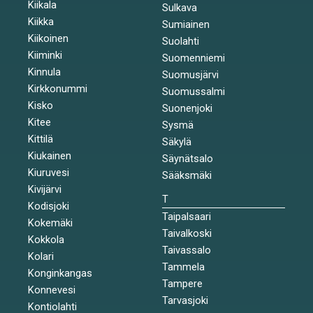
Kiikala
Sulkava
Kiikka
Sumiainen
Kiikoinen
Suolahti
Kiiminki
Suomenniemi
Kinnula
Suomusjärvi
Kirkkonummi
Suomussalmi
Kisko
Suonenjoki
Kitee
Sysmä
Kittilä
Säkylä
Kiukainen
Säynätsalo
Kiuruvesi
Sääksmäki
Kivijärvi
T
Kodisjoki
Taipalsaari
Kokemäki
Taivalkoski
Kokkola
Taivassalo
Kolari
Tammela
Konginkangas
Tampere
Konnevesi
Tarvasjoki
Kontiolahti