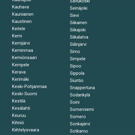
Savukoski
Kauhava
Seinäjoki
Kauniainen
Sievi
Kaustinen
Siikainen
Keitele
Siikajoki
Kemi
Siikalatva
Kemijärvi
Siilinjärvi
Keminmaa
Simo
Kemiönsaari
Simpele
Kempele
Sipoo
Kerava
Sippola
Kerimäki
Siuntio
Keski-Pohjanmaa
Snappertuna
Keski-Suomi
Sodankylä
Kestilä
Soini
Kesälahti
Somerniemi
Keuruu
Somero
Kihniö
Sonkajärvi
Kiihtelysvaara
Sotkamo