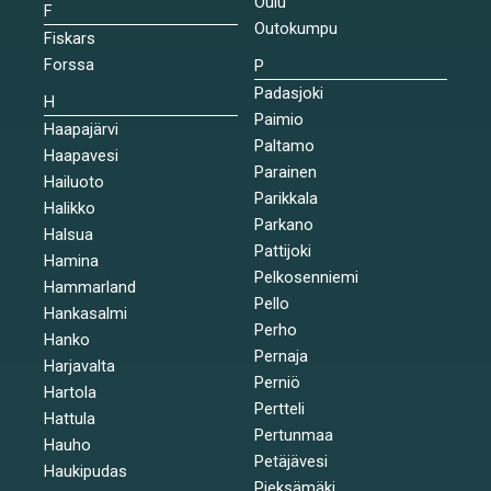
Oulu
F
Outokumpu
Fiskars
Forssa
P
Padasjoki
H
Paimio
Haapajärvi
Paltamo
Haapavesi
Parainen
Hailuoto
Parikkala
Halikko
Parkano
Halsua
Pattijoki
Hamina
Pelkosenniemi
Hammarland
Pello
Hankasalmi
Perho
Hanko
Pernaja
Harjavalta
Perniö
Hartola
Pertteli
Hattula
Pertunmaa
Hauho
Petäjävesi
Haukipudas
Pieksämäki