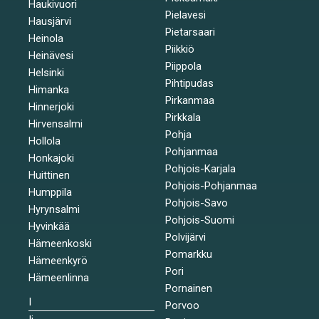
Haukivuori
Pielavesi
Hausjärvi
Pietarsaari
Heinola
Piikkiö
Heinävesi
Piippola
Helsinki
Pihtipudas
Himanka
Pirkanmaa
Hinnerjoki
Pirkkala
Hirvensalmi
Pohja
Hollola
Pohjanmaa
Honkajoki
Pohjois-Karjala
Huittinen
Pohjois-Pohjanmaa
Humppila
Pohjois-Savo
Hyrynsalmi
Pohjois-Suomi
Hyvinkää
Polvijärvi
Hämeenkoski
Pomarkku
Hämeenkyrö
Pori
Hämeenlinna
Pornainen
I
Porvoo