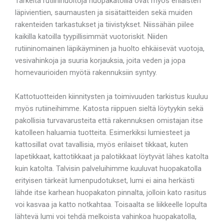
Tärkeitä rutiinihuoltoja huopakatoilla ovat myös erilaisten
läpivientien, saumausten ja sisätaitteiden sekä muiden
rakenteiden tarkastukset ja tiivistykset. Niissähän piilee
kaikilla katoilla tyypillisimmät vuotoriskit. Niiden
rutiininomainen läpikäyminen ja huolto ehkäisevät vuotoja,
vesivahinkoja ja suuria korjauksia, joita veden ja jopa
homevaurioiden myötä rakennuksiin syntyy.
Kattotuotteiden kiinnitysten ja toimivuuden tarkistus kuuluu
myös rutiineihimme. Katosta riippuen sieltä löytyykin sekä
pakollisia turvavarusteita että rakennuksen omistajan itse
katolleen haluamia tuotteita. Esimerkiksi lumiesteet ja
kattosillat ovat tavallisia, myös erilaiset tikkaat, kuten
lapetikkaat, kattotikkaat ja palotikkaat löytyvät lähes katolta
kuin katolta. Talvisin palveluihimme kuuluvat huopakatolla
erityisen tärkeät lumenpudotukset, lumi ei aina herkästi
lähde itse karhean huopakaton pinnalta, jolloin kato rasitus
voi kasvaa ja katto notkahtaa. Toisaalta se liikkeelle lopulta
lähtevä lumi voi tehdä melkoista vahinkoa huopakatolla,