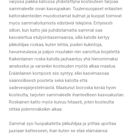
varjoisa paikka katossa yhdistettynä kosteuteen tarjoaa
sammaleelle oivan kasvupaikan. Tuulensuojaiset erilaisten
kattorakenteiden muodostamat kulmat ja kuopat toimivat
myös sammaloitumista edistäviä tekijöinä. Erityisesti
silloin, kun katto jää puhdistamatta sammal saa
kasvatettua etulyöntiasemaansa, sillä katolle kertyy
pikkuhiljaa roskaa, kuten lehtiä, puiden kukintoja,
havunneulasia ja paljon muutakin niin sanottua biojätettä.
Kaikenlainen roska katolla jauhaantuu yhä hienommaksi
ainekseksi ja varsinkin kosteuden myötä alkaa maatua.
Eräänlainen komposti siis syntyy, ellei kasvimassaa
säännöllisesti poisteta sekä katolta että
sadevesijärjestelmästä. Maatunut bioroska kerää hyvin
kosteutta, tarjoten sammaleelle ihanteellisen kasvualustan.
Roskainen katto myös kuivuu hitaasti, joten kosteutta
riittää pidemmäksikin aikaa.
Sammal syö huopakatetta pikkuhiljaa ja yrittää upottaa
juuriaan katteeseen, ihan kuten se elää elämäänsä