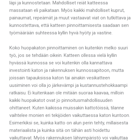
läpi ja kunnostetaan. Mahdolliset reiät katteessa
massataan eli paikataan. Myös kaikki mahdolliset kuprut,
painaumat, repeämät ja muut vastaavat viat on tutkittava ja
kunnostettava, että katteen pinnoittamisesta saadaan sen
työmäärään suhteessa kyllin hyvä hyöty ja vastine.
Koko huopakaton pinnoittaminen on kuitenkin melko suuri
työ, jos se tehdään oikein. Katteen ollessa vielä kyllin
hyvässä kunnossa se voi kuitenkin olla kannattava
investointi katon ja rakennuksen kunnossapitoon, mutta
joissain tapauksissa katon tai ainakin vesikatteen
uusiminen voi olla jo järkevämpi ja kustannustehokkaampi
ratkaisu. Ei kuitenkaan ole mitään suoraa kaavaa, milloin
kaikki huopakatot ovat jo pinnoitusmahdollisuuden
ohittaneet. Kuten kaikissa muissakin kattotöissä, tilanne
vaihtelee monien eri tekijöiden vaikuttaessa katon kuntoon.
Esimerkiksi se, kuinka katto on alun perin tehty, millaisesta
materiaalista ja kuinka sitä on tähän asti hoidettu
vaikuttavat. Myös rakennuksen lähiympäristö voi vaikuttaa