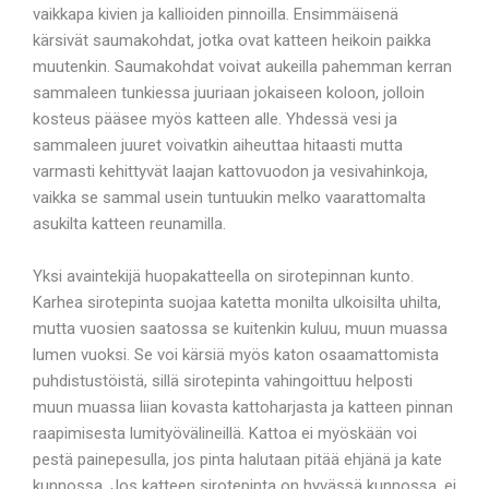
vaikkapa kivien ja kallioiden pinnoilla. Ensimmäisenä
kärsivät saumakohdat, jotka ovat katteen heikoin paikka
muutenkin. Saumakohdat voivat aukeilla pahemman kerran
sammaleen tunkiessa juuriaan jokaiseen koloon, jolloin
kosteus pääsee myös katteen alle. Yhdessä vesi ja
sammaleen juuret voivatkin aiheuttaa hitaasti mutta
varmasti kehittyvät laajan kattovuodon ja vesivahinkoja,
vaikka se sammal usein tuntuukin melko vaarattomalta
asukilta katteen reunamilla.
Yksi avaintekijä huopakatteella on sirotepinnan kunto.
Karhea sirotepinta suojaa katetta monilta ulkoisilta uhilta,
mutta vuosien saatossa se kuitenkin kuluu, muun muassa
lumen vuoksi. Se voi kärsiä myös katon osaamattomista
puhdistustöistä, sillä sirotepinta vahingoittuu helposti
muun muassa liian kovasta kattoharjasta ja katteen pinnan
raapimisesta lumityövälineillä. Kattoa ei myöskään voi
pestä painepesulla, jos pinta halutaan pitää ehjänä ja kate
kunnossa. Jos katteen sirotepinta on hyvässä kunnossa, ei