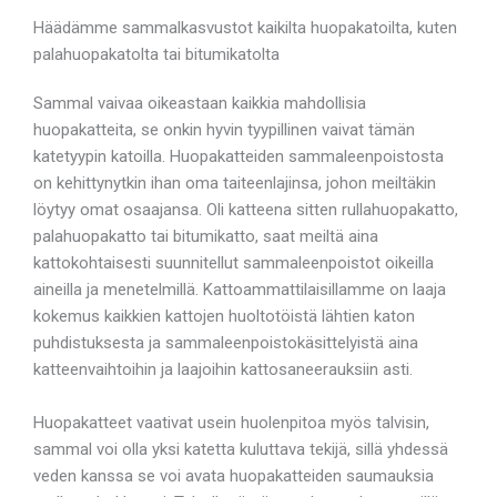
Häädämme sammalkasvustot kaikilta huopakatoilta, kuten
palahuopakatolta tai bitumikatolta
Sammal vaivaa oikeastaan kaikkia mahdollisia
huopakatteita, se onkin hyvin tyypillinen vaivat tämän
katetyypin katoilla. Huopakatteiden sammaleenpoistosta
on kehittynytkin ihan oma taiteenlajinsa, johon meiltäkin
löytyy omat osaajansa. Oli katteena sitten rullahuopakatto,
palahuopakatto tai bitumikatto, saat meiltä aina
kattokohtaisesti suunnitellut sammaleenpoistot oikeilla
aineilla ja menetelmillä. Kattoammattilaisillamme on laaja
kokemus kaikkien kattojen huoltotöistä lähtien katon
puhdistuksesta ja sammaleenpoistokäsittelyistä aina
katteenvaihtoihin ja laajoihin kattosaneerauksiin asti.
Huopakatteet vaativat usein huolenpitoa myös talvisin,
sammal voi olla yksi katetta kuluttava tekijä, sillä yhdessä
veden kanssa se voi avata huopakatteiden saumauksia